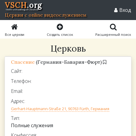
VSCH
.org
Вход
video streaming of Church
Церкви с online видеослужением
Все церкви
Создать список
Расширенный поиск
Церковь
Спасение
(Германия-Бавария-Фюрт)
Сайт:
Телефон:
Email:
Адрес:
Gerhart-Hauptmann-Straße 21, 90763 Fürth, Германия
Тип:
Полные служения
Конфессия: